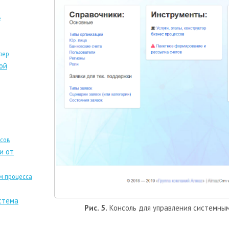
ь
дер
ой
ссов
и от
м процесса
стема
Рис. 5.
Консоль для управления системны