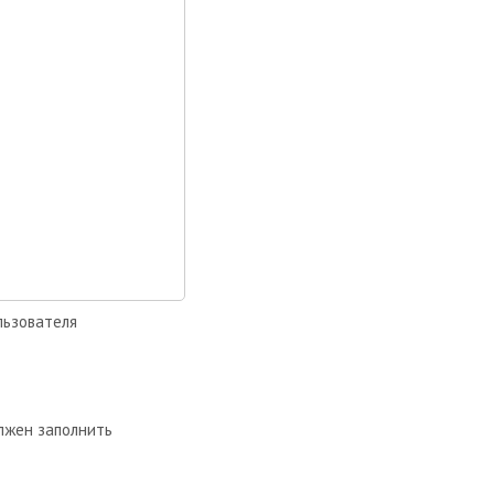
льзователя
лжен заполнить
.