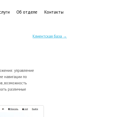
слуги
Об отделе
Контакты
Клиентская база →
ожения: управление
ие навигации по
ов, возможность
вать различные